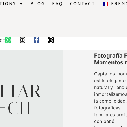
TIONS
BLOG
FAQ
CONTACT
FREN
000
Fotografía 
Momentos má
Capta los mome
estilo elegante,
LIAR
natural y lleno
inmortalizamo
ECH
la complicidad,
fotográficas
familiares prof
con bebé,