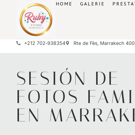
HOME
GALERIE
PRESTA
‪+212 702‑938354‬
Rte de Fès, Marrakech 40
SESIÓN DE
FOTOS FAMI
EN MARRAK