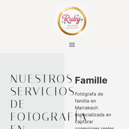
NUESTROS
Famille
SERVICIOS
Fotógrafa de
DE
familia en
Marrakech
FOTOGRAFÍA
especializada en
capturar
conexiones reales,